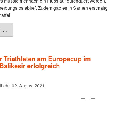
s musste mehrfach ein Flusslauf durchquert werden,
reibungslos ablief. Zudem gab es in Sarnen erstmalig
affel.
en …
 Triathleten am Europacup im
Balikesir erfolgreich
tlicht: 02. August 2021