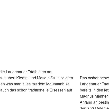
h die Langenauer Triathleten am
. Hubert Klemm und Matidia Stutz zeigten
Das bisher beste
gen was man alles mit dem Mountainbike
Langenauer Tria
auch das schon traditionelle Eisessen auf
bereits in den l
Magnus Männer i
Anfang an besti
den 750 Meter S