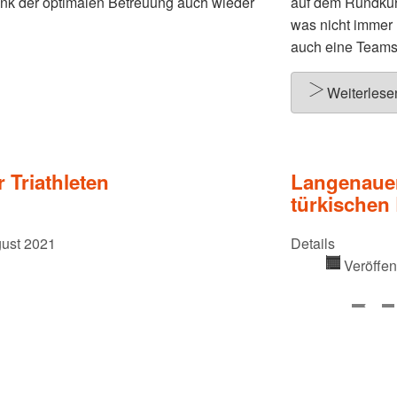
ank der optimalen Betreuung auch wieder
auf dem Rundkur
was nicht immer 
auch eine Teamst
Weiterles
Triathleten
Langenauer
türkischen 
gust 2021
Details
Veröffen