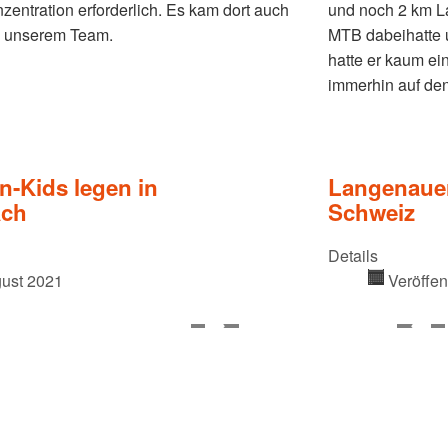
zentration erforderlich. Es kam dort auch
und noch 2 km La
in unserem Team.
MTB dabeihatte 
hatte er kaum ei
immerhin auf den
n-Kids legen in
Langenauer
ach
Schweiz
Details
gust 2021
Veröffen