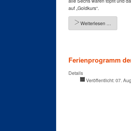
alle Sechs waren topfit und d
auf „Goldkurs“.
Weiterlesen …
Ferienprogramm der 
Details
Veröffentlicht: 07. Au