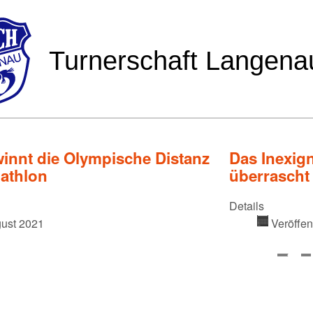
nnt die Olympische Distanz
Das Inexig
iathlon
überrascht 
Details
gust 2021
Veröffen