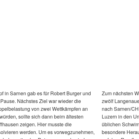
 in Sarnen gab es für Robert Burger und
Zum nächsten We
Pause. Nächstes Ziel war wieder die
zwölf Langenauer
oppelbelastung von zwei Wettkämpfen an
nach Sarnen/CH. 
rden, sollte sich dann beim ältesten
Luzern in den Ur
ffhausen zeigen. Hier musste die
üblichen Schwim
solvieren werden. Um es vorwegzunehmen,
besondere Herau