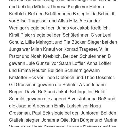
und bei den Mädels Theresa Koglin vor Helena
Kreibich. Bei den Schülerinnen B siegte Ida Schmidt
vor Elise Tragesser und Alisa Hitz. Alexander
Weniger siegte bei den Jungs vor Jakob Kreiblich.
Kirsti Pistor siegte bei den Schülerinnen C vor Leni
Schulz, Lillie Mehrgott und Pia Bücker. Sieger bei den
Jungs war Milan Knauf vor Konrad Trageser, Ville
Pistor und Noah Kreiblich. Bei den Schülerinnen B
gewann Jule Günzel vor Sarah Löffler, Anna Löffler
und Emma Reuter. Bei den Schülern gewann
Kristoffer Eck vor Theo Dieterich und Theo Deschler.
Gil Grossman gewann die Schüler A vor Johann
Burger, David Roß und Jakob Schlagetter. Heidi
Schmidt gewann die Jugend B vor Johanna Roß und
die Jugend A gewann Emily Larisch vor Noga
Grossman. Paul Eck siegte bei den Junioren. Bei den
Staffeln siegten Johanna Otte, Kim Bürger und Marina
Vutova vor Noga Grossman, Louann Deitmer und Lea